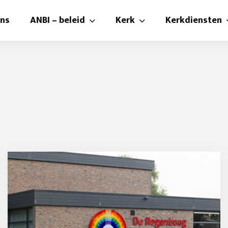
ons
ANBI – beleid
Kerk
Kerkdiensten
ANBI
Kerk
Kerkdienste
beleidsplan
Kerkbalans
Kijken en lu
Kerk
Kerkenraad
Preek-collec
Diaconie
Pastoraat , diaconie en
Liturgie co
Kerkraam
Foto’s