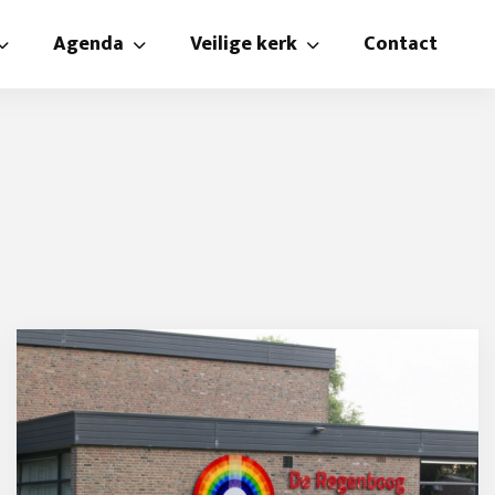
Agenda
Veilige kerk
Contact
n
Agenda
Beleidsplan veilige kerk
isteren
Catechisatie
Gedragsregels
te rooster
Kindernevendienst en crèche
Vertrouwenspersoon
 zendingscommissie
mmissie
Kniepertjes
​Oud papier
Verjaardagsfonds