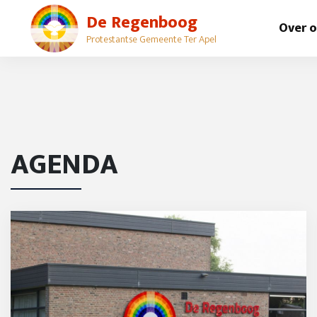
De Regenboog
Over 
Protestantse Gemeente Ter Apel
AGENDA