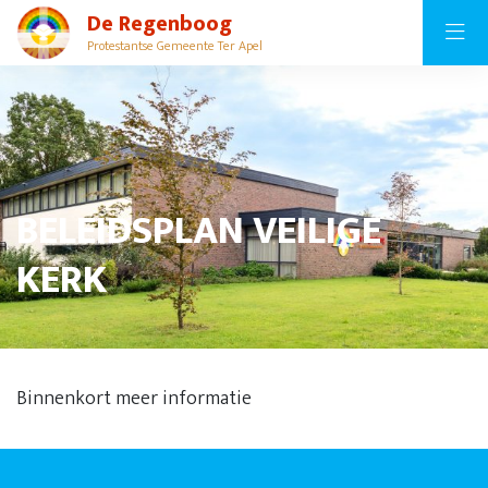
De Regenboog
Protestantse Gemeente Ter Apel
BELEIDSPLAN VEILIGE
KERK
Binnenkort meer informatie