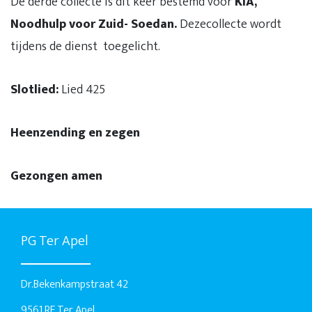
De derde collecte is dit keer bestemd voor
KIA,
Noodhulp voor Zuid- Soedan.
Dezecollecte wordt
tijdens de dienst toegelicht.
Slotlied:
Lied 425
Heenzending en zegen
Gezongen amen
PG Ter Apel
Dr.Bekenkampstraat 42
9561 RE Ter Apel