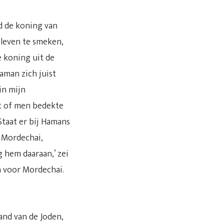
d de koning van
 leven te smeken,
e koning uit de
aman zich juist
in mijn
it of men bedekte
Staat er bij Hamans
r Mordechai,
 hem daaraan,’ zei
n voor Mordechai.
and van de Joden,