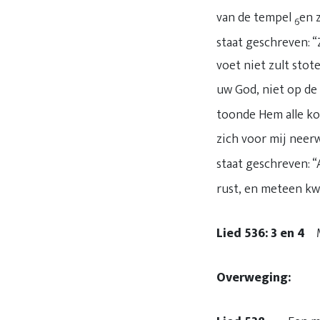
van de tempel
en 
6
staat geschreven: 
voet niet zult stot
uw God, niet op de 
toonde Hem alle ko
zich voor mij neerw
staat geschreven: “
rust, en meteen k
Lied 536: 3 en 4
Ma
Overweging: