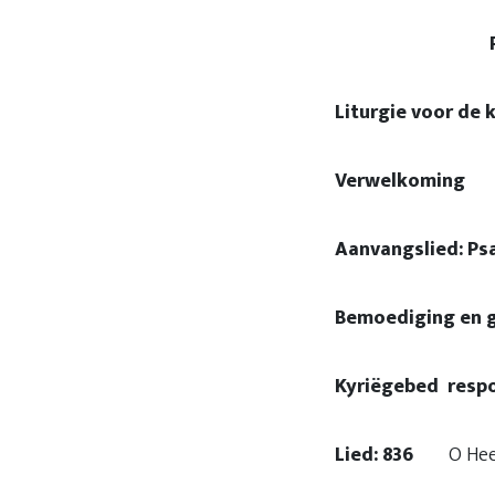
Protestant
Liturgie voor de 
Verwelkoming
Aanvangslied: Ps
Bemoediging en 
Kyriëgebed respo
Lied: 836
O Heer