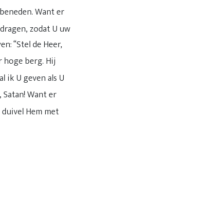
r beneden. Want er
 dragen, zodat U uw
en: “Stel de Heer,
 hoge berg. Hij
zal ik U geven als U
, Satan! Want er
e duivel Hem met