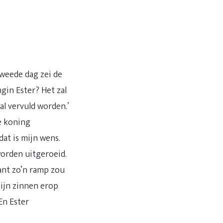
tweede dag zei de
gin Ester? Het zal
al vervuld worden.’
de koning
dat is mijn wens.
worden uitgeroeid.
ant zo’n ramp zou
zijn zinnen erop
En Ester