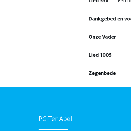
Lied 538
Een m
Dankgebed en vo
Onze Vader
Lied 1005
Zoeken 
Zegenbede
PG Ter Apel