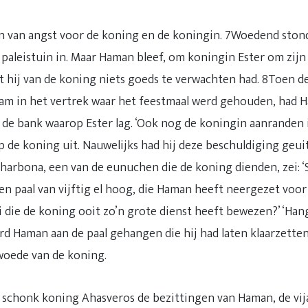
 van angst voor de koning en de koningin. 7Woedend ston
 paleistuin in. Maar Haman bleef, om koningin Ester om zijn
t hij van de koning niets goeds te verwachten had. 8Toen d
am in het vertrek waar het feestmaal werd gehouden, had H
p de bank waarop Ester lag. ‘Ook nog de koningin aanranden 
ep de koning uit. Nauwelijks had hij deze beschuldiging geu
harbona, een van de eunuchen die de koning dienden, zei: ‘
een paal van vijftig el hoog, die Haman heeft neergezet voo
 die de koning ooit zo’n grote dienst heeft bewezen?’ ‘Hang
rd Haman aan de paal gehangen die hij had laten klaarzette
woede van de koning.
 schonk koning Ahasveros de bezittingen van Haman, de vij