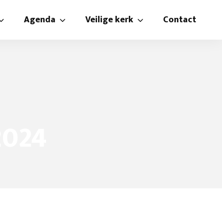
Agenda
Veilige kerk
Contact
n
Agenda
Beleidsplan veilige kerk
isteren
Catechisatie
Gedragsregels
te rooster
Kindernevendienst en crèche
Vertrouwenspersoon
 zendingscommissie
mmissie
Kniepertjes
2024
​Oud papier
Verjaardagsfonds