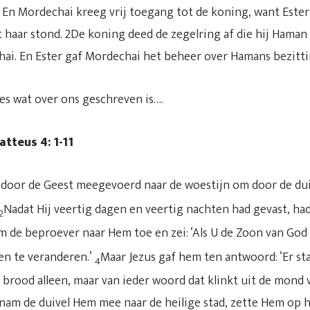
 En Mordechai kreeg vrij toegang tot de koning, want Ester 
tot haar stond. 2De koning deed de zegelring af die hij Ham
hai. En Ester gaf Mordechai het beheer over Hamans bezitt
es wat over ons geschreven is….
tteus 4: 1-11
 door de Geest meegevoerd naar de woestijn om door de dui
Nadat Hij veertig dagen en veertig nachten had gevast, had
2
 de beproever naar Hem toe en zei: ‘Als U de Zoon van God 
en te veranderen.’
Maar Jezus gaf hem ten antwoord: ‘Er st
4
 brood alleen, maar van ieder woord dat klinkt uit de mond 
nam de duivel Hem mee naar de heilige stad, zette Hem op 