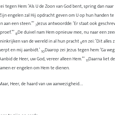
zei tegen Hem: ‘Als U de Zoon van God bent, spring dan naa
“Zijn engelen zal Hij opdracht geven om U op hun handen te
en aan een steen.”’
Jezus antwoordde: ‘Er staat ook geschrev
7
proef.”’
De duivel nam Hem opnieuw mee, nu naar een zeer
8
ninkrijken van de wereld in al hun pracht
en zei: ‘Dit alles 
9
erpt en mij aanbidt.’
Daarop zei Jezus tegen hem: ‘Ga weg
10
Aanbid de Heer, uw God, vereer alleen Hem.”’
Daarna liet d
11
wamen er engelen om Hem te dienen.
ar, Heer, de haard van uw aanwezigheid….