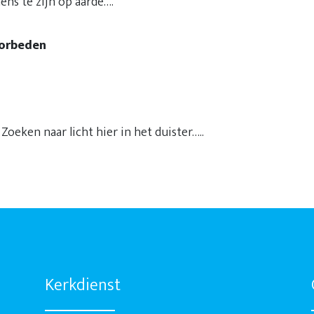
ens te zijn op aarde….
orbeden
naar licht hier in het duister…..
Kerkdienst