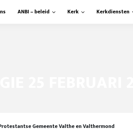
ons
ANBI – beleid
Kerk
Kerkdiensten
ANBI
Kerk
Kerkdienste
beleidsplan
Kerkbalans
Kijken en lu
Kerk
Kerkenraad
Preek-collec
Diaconie
Pastoraat , diaconie en
Liturgie co
GIE 25 FEBRUARI 
Kerkraam
Foto’s
e Gemeente Valthe en Valthermond