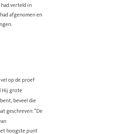
had verteld in
an had afgenomen en
ingen.
vel op de proef
 Hij grote
bent, beveel die
aat geschreven: “De
van
het hoogste punt