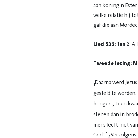
aan koningin Ester.
welke relatie hij 
gaf die aan Mordec
Lied 536: 1en 2
All
Tweede lezing: Ma
Daarna werd Jezus
1
gesteld te worden.
honger.
Toen kwam
3
stenen dan in brod
mens leeft niet van
God.”’
Vervolgens 
5