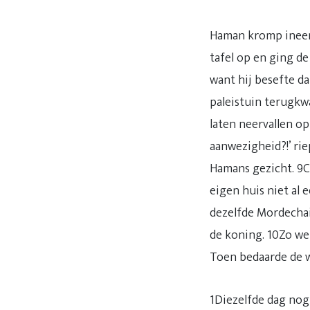
Haman kromp ineen
tafel op en ging de
want hij besefte da
paleistuin terugkw
laten neervallen o
aanwezigheid?!’ ri
Hamans gezicht. 9C
eigen huis niet al 
dezelfde Mordechai
de koning. 10Zo we
Toen bedaarde de 
1Diezelfde dag nog