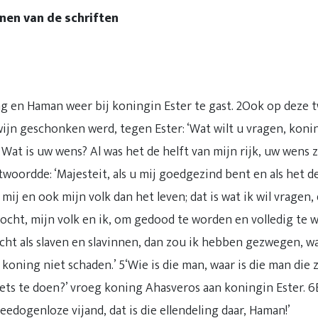
nen van de schriften
g en Haman weer bij koningin Ester te gast. 2Ook op deze 
wijn geschonken werd, tegen Ester: ‘Wat wilt u vragen, konin
at is uw wens? Al was het de helft van mijn rijk, uw wens z
woordde: ‘Majesteit, als u mij goedgezind bent en als het 
ij en ook mijn volk dan het leven; dat is wat ik wil vragen, 
ocht, mijn volk en ik, om gedood te worden en volledig te 
cht als slaven en slavinnen, dan zou ik hebben gezwegen, w
koning niet schaden.’ 5‘Wie is die man, waar is die man die 
ets te doen?’ vroeg koning Ahasveros aan koningin Ester. 6
edogenloze vijand, dat is die ellendeling daar, Haman!’