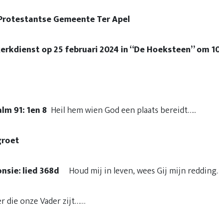
se Gemeente Ter Apel
kerkdienst op 25 februari 2024 in “De Hoeksteen” om 10
alm 91: 1en 8
Heil hem wien God een plaats bereidt…..
groet
nsie: lied 368d
Houd mij in leven, wees Gij mijn redding
 die onze Vader zijt……