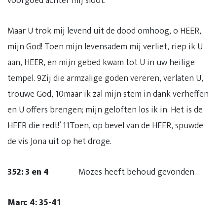
voorgoed achter mij sloot.
Maar U trok mij levend uit de dood omhoog, o HEER,
mijn God! Toen mijn levensadem mij verliet, riep ik U
aan, HEER, en mijn gebed kwam tot U in uw heilige
tempel. 9Zij die armzalige goden vereren, verlaten U,
trouwe God, 10maar ik zal mijn stem in dank verheffen
en U offers brengen; mijn geloften los ik in. Het is de
HEER die redt!’ 11Toen, op bevel van de HEER, spuwde
de vis Jona uit op het droge.
352: 3 en 4
Mozes heeft behoud gevonden…
Marc 4: 35-41