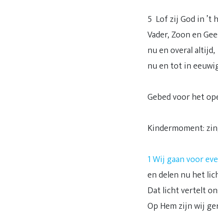
5 Lof zij God in ’t 
Vader, Zoon en Gees
nu en overal altijd,
nu en tot in eeuwi
Gebed voor het ope
Kindermoment: zinge
1 Wij gaan voor eve
en delen nu het lich
Dat licht vertelt on
Op Hem zijn wij 