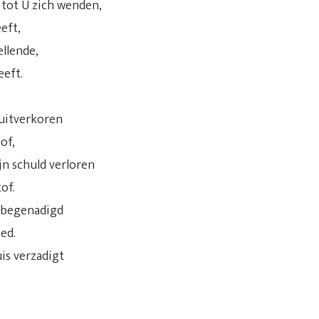
 tot U zich wenden,
eft,
ellende,
eeft.
 uitverkoren
of,
jn schuld verloren
of.
 begenadigd
oed.
uis verzadigt