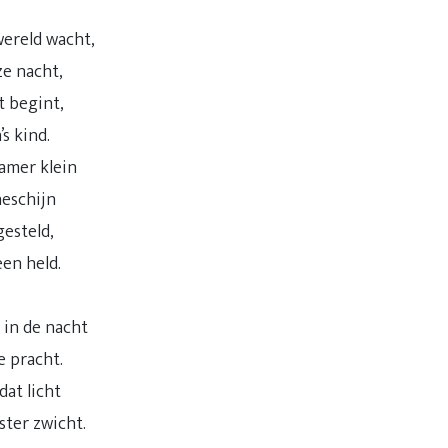
wereld wacht,
ze nacht,
t begint,
s kind.
kamer klein
neschijn
gesteld,
en held.
 in de nacht
 pracht.
dat licht
ster zwicht.