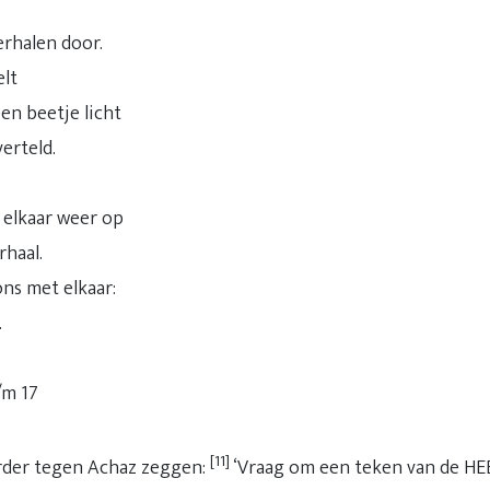
erhalen door.
elt
en beetje licht
erteld.
 elkaar weer op
rhaal.
ons met elkaar:
.
t/m 17
[11]
rder tegen Achaz zeggen:
‘Vraag om een teken van de HEE