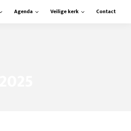
Agenda
Veilige kerk
Contact
n
Agenda
Beleidsplan veilige kerk
isteren
Catechisatie
Gedragsregels
te rooster
Kindernevendienst en crèche
Vertrouwenspersoon
 zendingscommissie
mmissie
Kniepertjes
 2025
​Oud papier
Verjaardagsfonds