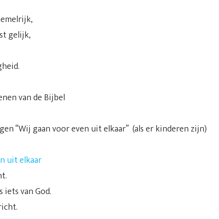
hemelrijk,
t gelijk,
gheid.
nen van de Bijbel
n “Wij gaan voor even uit elkaar” (als er kinderen zijn)
n uit elkaar
t.
s iets van God.
gericht.