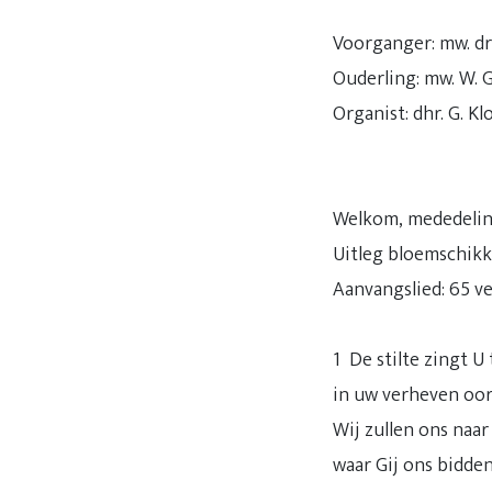
Voorganger: mw. drs
Ouderling: mw. W. G
Organist: dhr. G. Kl
Welkom, mededelin
Uitleg bloemschik
Aanvangslied: 65 ve
1 De stilte zingt U 
in uw verheven oor
Wij zullen ons naar
waar Gij ons bidden