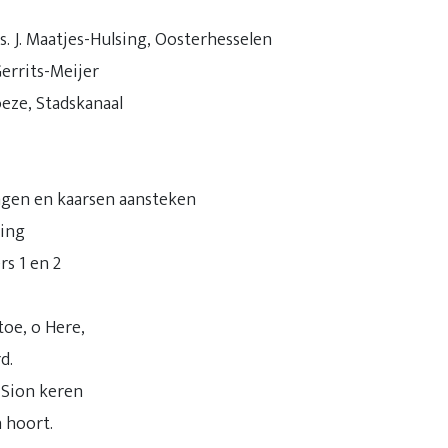
. J. Maatjes-Hulsing, Oosterhesselen
errits-Meijer
oeze, Stadskanaal
gen en kaarsen aansteken
king
rs 1 en 2
toe, o Here,
d.
 Sion keren
 hoort.