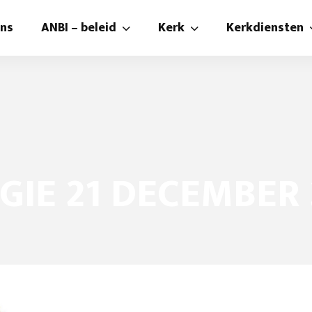
ons
ANBI – beleid
Kerk
Kerkdiensten
ANBI
Kerk
Kerkdienste
beleidsplan
Kerkbalans
Kijken en lu
Kerk
Kerkenraad
Preek-collec
Diaconie
Pastoraat , diaconie en
Liturgie co
GIE 21 DECEMBER
Kerkraam
Foto’s