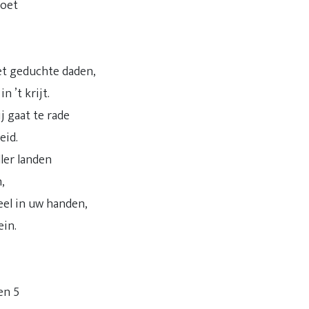
roet
et geduchte daden,
n ’t krijt.
j gaat te rade
eid.
ler landen
,
eel in uw handen,
ein.
 en 5