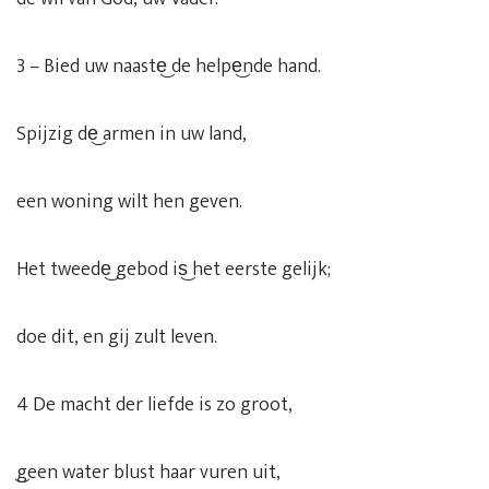
3 – Bied uw naaste͜ de helpe͜nde hand.
Spijzig de͜ armen in uw land,
een woning wilt hen geven.
Het tweede͜ gebod is͜ het eerste gelijk;
doe dit, en gij zult leven.
4 De macht der liefde is zo groot,
͜geen water blust haar vuren uit,