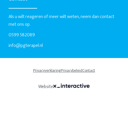
Als u wilt reageren of meer wilt weten, neem dan contact
met ons op.
0599 582089
info@pgterapel.nl
Privacyverklaring
Privacybeleid
Contact
Website