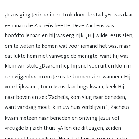
Jezus ging Jericho in en trok door de stad.
Er was daar
1
2
een man die Zacheüs heette. Deze Zacheüs was
hoofdtollenaar, en hij was erg rijk.
Hij wilde Jezus zien,
3
om te weten te komen wat voor iemand het was, maar
dat lukte hem niet vanwege de menigte, want hij was
klein van stuk.
Daarom liep hij snel vooruit en klom in
4
een vijgenboom om Jezus te kunnen zien wanneer Hij
voorbijkwam.
Toen Jezus daarlangs kwam, keek Hij
5
naar boven en zei: ‘Zacheüs, kom vlug naar beneden,
want vandaag moet Ik in uw huis verblijven.’
Zacheüs
6
kwam meteen naar beneden en ontving Jezus vol
vreugde bij zich thuis.
Allen die dit zagen, zeiden
7
morrend tegen elkaar: ‘Hij is het huis van een zondig