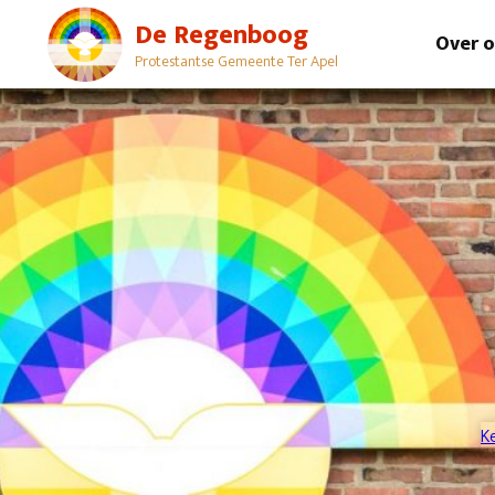
De Regenboog
Over 
Protestantse Gemeente Ter Apel
K