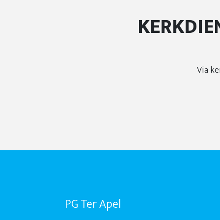
KERKDIE
Via ke
PG Ter Apel