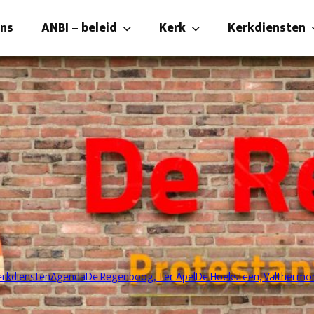
ons
ANBI – beleid
Kerk
Kerkdiensten
ANBI
Kerk
Kerkdienste
beleidsplan
Kerkbalans
Kijken en lu
Kerk
Kerkenraad
Preek-collec
Diaconie
Pastoraat , diaconie en
Liturgie co
Kerkraam
Foto’s
erkdiensten
Agenda
De Regenboog, Ter Apel
De Hoeksteen, Valthermo