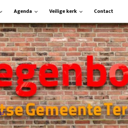
Agenda
Veilige kerk
Contact
n
Agenda
Beleidsplan veilige kerk
isteren
Catechisatie
Gedragsregels
te rooster
Kindernevendienst en crèche
Vertrouwenspersoon
 zendingscommissie
mmissie
Kniepertjes
​Oud papier
Verjaardagsfonds
nd